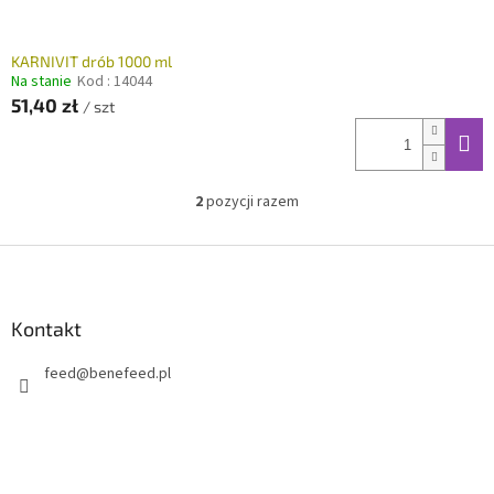
KARNIVIT drób 1000 ml
Na stanie
Kod :
14044
51,40 zł
/ szt
2
pozycji razem
K
o
n
S
t
t
r
o
o
p
Kontakt
l
k
k
feed
@
benefeed.pl
a
i
l
i
s
t
y