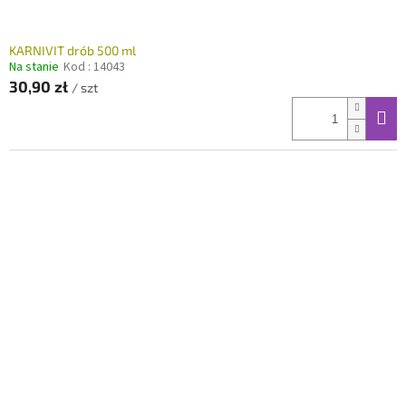
w
KARNIVIT drób 500 ml
Na stanie
Kod :
14043
30,90 zł
/ szt