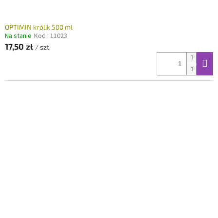
w
OPTIMIN królik 500 ml
Na stanie
Kod :
11023
17,50 zł
/ szt