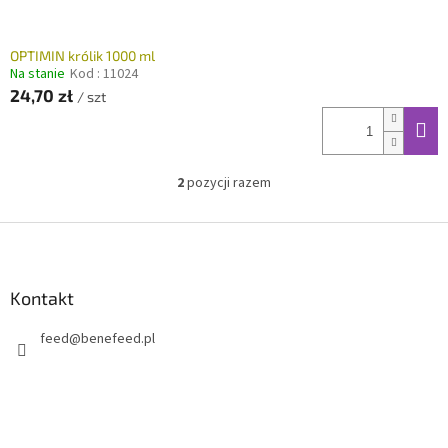
OPTIMIN królik 1000 ml
Na stanie
Kod :
11024
24,70 zł
/ szt
2
pozycji razem
K
o
n
S
t
t
r
o
o
p
Kontakt
l
k
k
feed
@
benefeed.pl
a
i
l
i
s
t
y