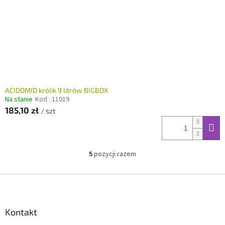
ACIDOMID królik 9 litrów BIGBOX
Na stanie
Kod :
11019
185,10 zł
/ szt
5
pozycji razem
K
o
n
S
t
t
r
o
o
p
Kontakt
l
k