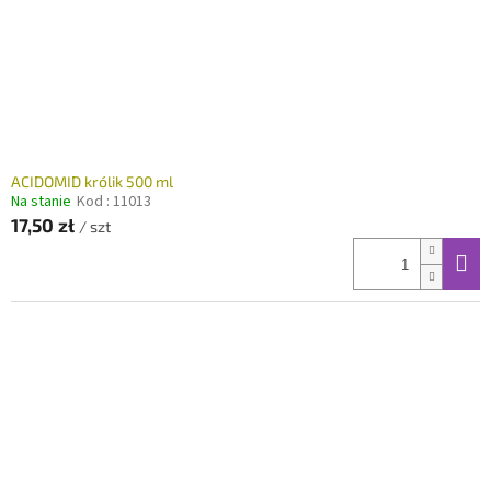
d
u
u
k
k
t
t
ó
ó
w
w
ACIDOMID królik 500 ml
Na stanie
Kod :
11013
17,50 zł
/ szt