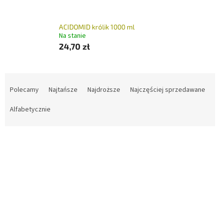
ACIDOMID królik 1000 ml
Na stanie
24,70 zł
S
o
Polecamy
Najtańsze
Najdroższe
Najczęściej sprzedawane
r
t
Alfabetycznie
o
w
L
a
i
n
s
i
t
e
a
p
p
r
r
o
o
d