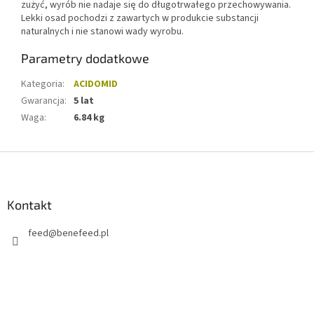
zużyć, wyrób nie nadaje się do długotrwałego przechowywania.
Lekki osad pochodzi z zawartych w produkcie substancji
naturalnych i nie stanowi wady wyrobu.
Parametry dodatkowe
Kategoria
:
ACIDOMID
Gwarancja
:
5 lat
Waga
:
6.84 kg
S
t
o
p
Kontakt
k
feed
@
benefeed.pl
a