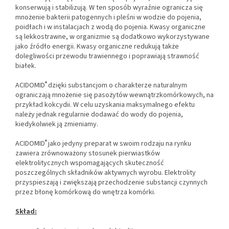
konserwują i stabilizują. W ten sposób wyraźnie ogranicza się
mnożenie bakterii patogennych i pleśni w wodzie do pojenia,
poidłach i w instalacjach z wodą do pojenia. Kwasy organiczne
są lekkostrawne, w organizmie są dodatkowo wykorzystywane
jako źródło energii. Kwasy organiczne redukują także
dolegliwości przewodu trawiennego i poprawiają strawność
białek.
®
ACIDOMID
dzięki substancjom o charakterze naturalnym
ograniczają mnożenie się pasożytów wewnątrzkomórkowych, na
przykład kokcydii. W celu uzyskania maksymalnego efektu
należy jednak regularnie dodawać do wody do pojenia,
kiedykolwiek ją zmieniamy.
®
ACIDOMID
jako jedyny preparat w swoim rodzaju na rynku
zawiera zrównoważony stosunek pierwiastków
elektrolitycznych wspomagających skuteczność
poszczególnych składników aktywnych wyrobu. Elektrolity
przyspieszają i zwiększają przechodzenie substancji czynnych
przez błonę komórkową do wnętrza komórki.
Skład: