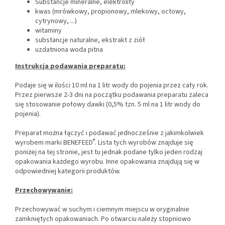
Substancje mineralne, elektrolity
kwas (mrówkowy, propionowy, mlekowy, octowy,
cytrynowy, ...)
witaminy
substancje naturalne, ekstrakt z ziół
uzdatniona woda pitna
Instrukcja podawania preparatu:
Podaje się w ilości 10 ml na 1 litr wody do pojenia przez cały rok.
Przez pierwsze 2-3 dni na początku podawania preparatu zaleca
się stosowanie połowy dawki (0,5% tzn. 5 ml na 1 litr wody do
pojenia).
Preparat można łączyć i podawać jednocześnie z jakimkolwiek
®
wyrobem marki BENEFEED
. Lista tych wyrobów znajduje się
poniżej na tej stronie, jest tu jednak podane tylko jeden rodzaj
opakowania każdego wyrobu. Inne opakowania znajdują się w
odpowiedniej kategorii produktów.
Przechowywanie:
Przechowywać w suchym i ciemnym miejscu w oryginalnie
zamkniętych opakowaniach. Po otwarciu należy stopniowo