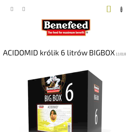
Przejść
KOSZY
do
treści
ACIDOMID królik 6 litrów BIGBOX
11018