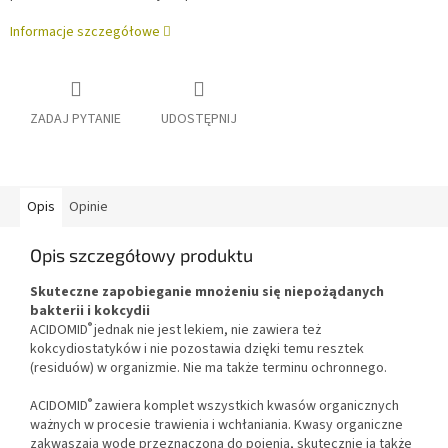
Informacje szczegółowe
ZADAJ PYTANIE
UDOSTĘPNIJ
Opis
Opinie
Opis szczegółowy produktu
Skuteczne zapobieganie mnożeniu się niepożądanych
bakterii i kokcydii
®
ACIDOMID
jednak nie jest lekiem, nie zawiera też
kokcydiostatyków i nie pozostawia dzięki temu resztek
(residuów) w organizmie. Nie ma także terminu ochronnego.
®
ACIDOMID
zawiera komplet wszystkich kwasów organicznych
ważnych w procesie trawienia i wchłaniania. Kwasy organiczne
zakwaszają wodę przeznaczoną do pojenia, skutecznie ją także