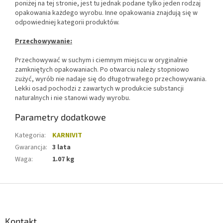
poniżej na tej stronie, jest tu jednak podane tylko jeden rodzaj
opakowania każdego wyrobu. Inne opakowania znajdują się w
odpowiedniej kategorii produktów.
Przechowywanie:
Przechowywać w suchym i ciemnym miejscu w oryginalnie
zamkniętych opakowaniach. Po otwarciu należy stopniowo
zużyć, wyrób nie nadaje się do długotrwałego przechowywania.
Lekki osad pochodzi z zawartych w produkcie substancji
naturalnych i nie stanowi wady wyrobu.
Parametry dodatkowe
Kategoria
:
KARNIVIT
Gwarancja
:
3 lata
Waga
:
1.07 kg
S
t
o
p
Kontakt