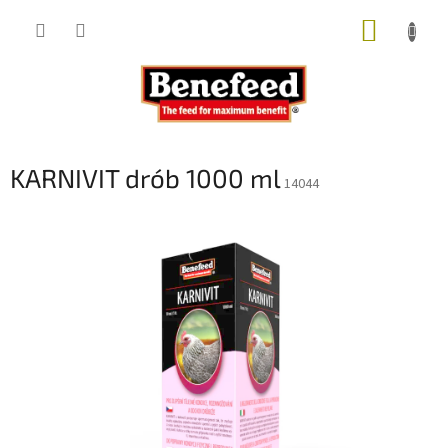
Przejść
KOSZY
do
treści
KARNIVIT drób 1000 ml
14044