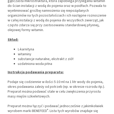
gąbczasta mikrostruktura, która zapobiega przyleganiu witamin
do ścian instalacji z wodą do pojenia oraz w poidłach. Pozwala to
wyeliminować groźbę namnożenia się niepożądanych
organizmów na tych pozostałościach i ich następne roznoszenie
w całej instalacji z wodą do pojenia do wszystkich zwierząt, jak
często zdarza się przy zastosowaniu standardowej płynnej,
olejowej formy witamin.
Skład:
L-karnityna
witaminy
substancje naturalne, ekstrakt z ziół
uzdatniona woda pitna
Instrukcja podawania preparatu:
Podaje się codziennie w ilości 5-10 ml na 1 litr wody do pojenia,
okres podawania zależy od potrzeb (np. w okresie rozrodu itp.).
Preparat można podawać stale w celu zwiększenia przyrostu
masy mięśni szkieletowych.
Preparat można łączyć i podawać jednocześnie z jakimkolwiek
®
wyrobem marki BENEFEED
. Lista tych wyrobów znajduje się