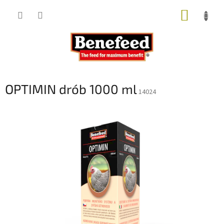
Przejść
KOSZY
do
treści
OPTIMIN drób 1000 ml
14024