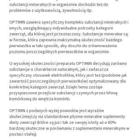
substancji mineralnych w organizmie dochodzi też do
problemów z użytkowością, żywotnością itp.
OPTIMIN zawiera specyficzny kompleks substancji mineralnych i
innych, uwzględniający indywidualne potrzeby kategorii
zwierząt, dla której jest przeznaczony. Substancje mineralne są
w formie, która zapewnia maksymalną skuteczność każdego
pierwiastka w taki sposób, aby doszło do zrównoważenia
poziomu poszczególnych pierwiastków w organizmie.
O wysokiej skuteczności preparatu OPTIMIN decydują zarówno
substancje o charakterze naturalnym, jak i zwłaszcza
specyficzny stosunek elektrolitów, który jest też (podobnie jak
zawartość poszczególnych pierwiastków) optymalizowany dla
konkretnej kategorii zwierząt. Dzięki temu zostaje
przyspieszone przejście substancji czynnych przez błonę
komórkową do wnętrza komórki.
OPTIMIN z podanych wyżej powodów jest wyraźnie
skuteczniejszy niż standardowe płynne mineralne suplementy
diety zwierząt (które są już i tak ze swojej istoty aż o 80%
bardziej skuteczne w porównaniu z suplementami mineralnymi w
postaci stałej).