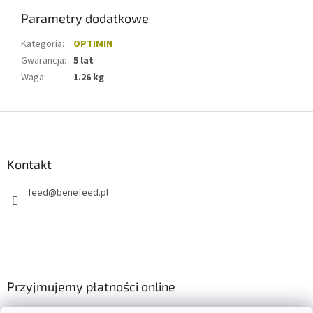
Parametry dodatkowe
Kategoria
:
OPTIMIN
Gwarancja
:
5 lat
Waga
:
1.26 kg
S
t
o
p
Kontakt
k
feed
@
benefeed.pl
a
Przyjmujemy płatności online