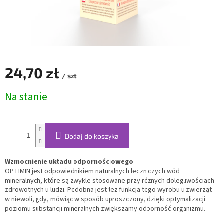
24,70 zł
/ szt
Cena
Na stanie
jednostkowa:
Dodaj do koszyka
Wzmocnienie układu odpornościowego
OPTIMIN jest odpowiednikiem naturalnych leczniczych wód
mineralnych, które są zwykle stosowane przy różnych dolegliwościach
zdrowotnych u ludzi. Podobna jest też funkcja tego wyrobu u zwierząt
w niewoli, gdy, mówiąc w sposób uproszczony, dzięki optymalizacji
poziomu substancji mineralnych zwiększamy odporność organizmu.