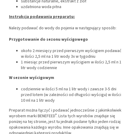
substancje naturalne, ekstrakt z ziół
uzdatniona woda pitna
Instrukcja podawania preparatu:
Należy podawać do wody do pojenia w następujący sposób:
Przygotowanie do sezonu wyścigowego
około 2 miesięcy przed pierwszym wyścigiem podawać
w ilości 2,5 ml na 1 litr wody 3x w tygodniu
1 miesiąc przed pierwszym wyścigiem w ilości 2,5 ml n 1
litr wody codziennie
W sezonie wyścigowym
codziennie w ilości 5 ml na 1 litr wody i zawsze 3-5 dni
przed lotem (w zależności od długości wyścigu) w ilości
10 ml na 1 litr wody
Preparat można łączyć i podawać jednocześnie z jakimkolwiek
®
wyrobem marki BENEFEED
. Lista tych wyrobów znajduje się
poniżej na tej stronie, jest tu jednak podane tylko jeden rodzaj
opakowania każdego wyrobu. Inne opakowania znajdują się w
odpowiedniej kategorii produktów.