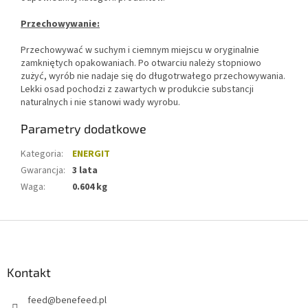
Przechowywanie:
Przechowywać w suchym i ciemnym miejscu w oryginalnie
zamkniętych opakowaniach. Po otwarciu należy stopniowo
zużyć, wyrób nie nadaje się do długotrwałego przechowywania.
Lekki osad pochodzi z zawartych w produkcie substancji
naturalnych i nie stanowi wady wyrobu.
Parametry dodatkowe
Kategoria
:
ENERGIT
Gwarancja
:
3 lata
Waga
:
0.604 kg
S
t
o
p
Kontakt
k
feed
@
benefeed.pl
a