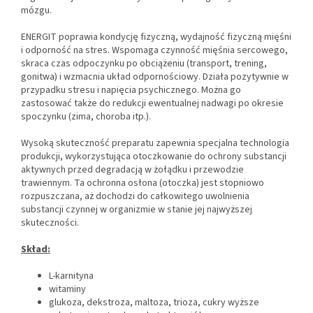
mózgu.
ENERGIT poprawia kondycję fizyczną, wydajność fizyczną mięśni
i odporność na stres. Wspomaga czynność mięśnia sercowego,
skraca czas odpoczynku po obciążeniu (transport, trening,
gonitwa) i wzmacnia układ odpornościowy. Działa pozytywnie w
przypadku stresu i napięcia psychicznego. Można go
zastosować także do redukcji ewentualnej nadwagi po okresie
spoczynku (zima, choroba itp.).
Wysoką skuteczność preparatu zapewnia specjalna technologia
produkcji, wykorzystująca otoczkowanie do ochrony substancji
aktywnych przed degradacją w żołądku i przewodzie
trawiennym. Ta ochronna osłona (otoczka) jest stopniowo
rozpuszczana, aż dochodzi do całkowitego uwolnienia
substancji czynnej w organizmie w stanie jej najwyższej
skuteczności.
Skład:
L-karnityna
witaminy
glukoza, dekstroza, maltoza, trioza, cukry wyższe