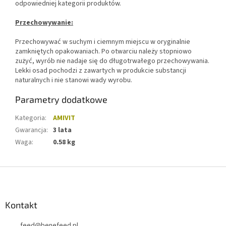
odpowiedniej kategorii produktów.
Przechowywanie:
Przechowywać w suchym i ciemnym miejscu w oryginalnie
zamkniętych opakowaniach. Po otwarciu należy stopniowo
zużyć, wyrób nie nadaje się do długotrwałego przechowywania.
Lekki osad pochodzi z zawartych w produkcie substancji
naturalnych i nie stanowi wady wyrobu.
Parametry dodatkowe
Kategoria
:
AMIVIT
Gwarancja
:
3 lata
Waga
:
0.58 kg
S
t
o
p
Kontakt
k
feed
@
benefeed.pl