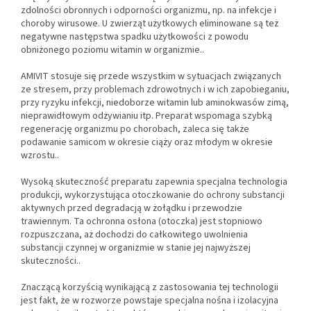
zdolności obronnych i odporności organizmu, np. na infekcje i
choroby wirusowe. U zwierząt użytkowych eliminowane są też
negatywne następstwa spadku użytkowości z powodu
obniżonego poziomu witamin w organizmie..
AMIVIT stosuje się przede wszystkim w sytuacjach związanych
ze stresem, przy problemach zdrowotnych i w ich zapobieganiu,
przy ryzyku infekcji, niedoborze witamin lub aminokwasów zimą,
nieprawidłowym odżywianiu itp. Preparat wspomaga szybką
regenerację organizmu po chorobach, zaleca się także
podawanie samicom w okresie ciąży oraz młodym w okresie
wzrostu..
Wysoką skuteczność preparatu zapewnia specjalna technologia
produkcji, wykorzystująca otoczkowanie do ochrony substancji
aktywnych przed degradacją w żołądku i przewodzie
trawiennym. Ta ochronna osłona (otoczka) jest stopniowo
rozpuszczana, aż dochodzi do całkowitego uwolnienia
substancji czynnej w organizmie w stanie jej najwyższej
skuteczności..
Znaczącą korzyścią wynikającą z zastosowania tej technologii
jest fakt, że w rozworze powstaje specjalna nośna i izolacyjna