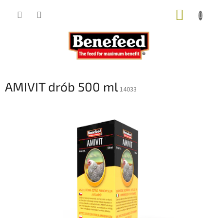
Przejść
KOSZY
do
treści
AMIVIT drób 500 ml
14033