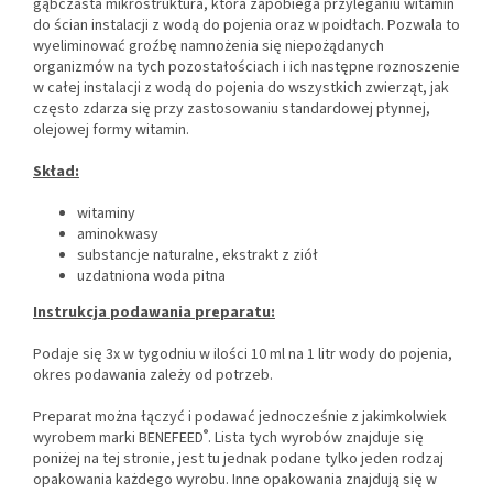
gąbczasta mikrostruktura, która zapobiega przyleganiu witamin
do ścian instalacji z wodą do pojenia oraz w poidłach. Pozwala to
wyeliminować groźbę namnożenia się niepożądanych
organizmów na tych pozostałościach i ich następne roznoszenie
w całej instalacji z wodą do pojenia do wszystkich zwierząt, jak
często zdarza się przy zastosowaniu standardowej płynnej,
olejowej formy witamin.
Skład:
witaminy
aminokwasy
substancje naturalne, ekstrakt z ziół
uzdatniona woda pitna
Instrukcja podawania preparatu:
Podaje się 3x w tygodniu w ilości 10 ml na 1 litr wody do pojenia,
okres podawania zależy od potrzeb.
Preparat można łączyć i podawać jednocześnie z jakimkolwiek
®
wyrobem marki BENEFEED
. Lista tych wyrobów znajduje się
poniżej na tej stronie, jest tu jednak podane tylko jeden rodzaj
opakowania każdego wyrobu. Inne opakowania znajdują się w