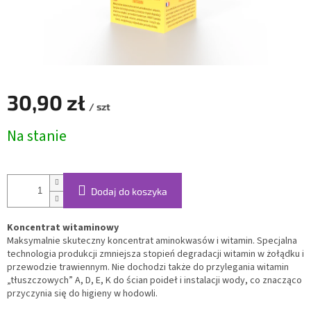
30,90 zł
/ szt
Cena
Na stanie
jednostkowa:
Dodaj do koszyka
Koncentrat witaminowy
Maksymalnie skuteczny koncentrat aminokwasów i witamin. Specjalna
technologia produkcji zmniejsza stopień degradacji witamin w żołądku i
przewodzie trawiennym. Nie dochodzi także do przylegania witamin
„tłuszczowych” A, D, E, K do ścian poideł i instalacji wody, co znacząco
przyczynia się do higieny w hodowli.