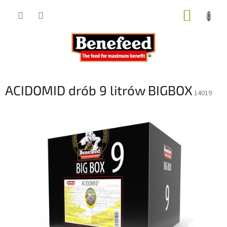
Przejść
KOSZY
do
treści
ACIDOMID drób 9 litrów BIGBOX
14019