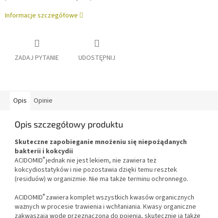
Informacje szczegółowe
ZADAJ PYTANIE
UDOSTĘPNIJ
Opis
Opinie
Opis szczegółowy produktu
Skuteczne zapobieganie mnożeniu się niepożądanych
bakterii i kokcydii
®
ACIDOMID
jednak nie jest lekiem, nie zawiera też
kokcydiostatyków i nie pozostawia dzięki temu resztek
(residuów) w organizmie. Nie ma także terminu ochronnego.
®
ACIDOMID
zawiera komplet wszystkich kwasów organicznych
ważnych w procesie trawienia i wchłaniania. Kwasy organiczne
zakwaszają wodę przeznaczoną do pojenia, skutecznie ją także