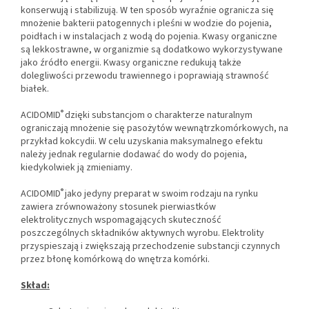
konserwują i stabilizują. W ten sposób wyraźnie ogranicza się
mnożenie bakterii patogennych i pleśni w wodzie do pojenia,
poidłach i w instalacjach z wodą do pojenia. Kwasy organiczne
są lekkostrawne, w organizmie są dodatkowo wykorzystywane
jako źródło energii. Kwasy organiczne redukują także
dolegliwości przewodu trawiennego i poprawiają strawność
białek.
®
ACIDOMID
dzięki substancjom o charakterze naturalnym
ograniczają mnożenie się pasożytów wewnątrzkomórkowych, na
przykład kokcydii. W celu uzyskania maksymalnego efektu
należy jednak regularnie dodawać do wody do pojenia,
kiedykolwiek ją zmieniamy.
®
ACIDOMID
jako jedyny preparat w swoim rodzaju na rynku
zawiera zrównoważony stosunek pierwiastków
elektrolitycznych wspomagających skuteczność
poszczególnych składników aktywnych wyrobu. Elektrolity
przyspieszają i zwiększają przechodzenie substancji czynnych
przez błonę komórkową do wnętrza komórki.
Skład: