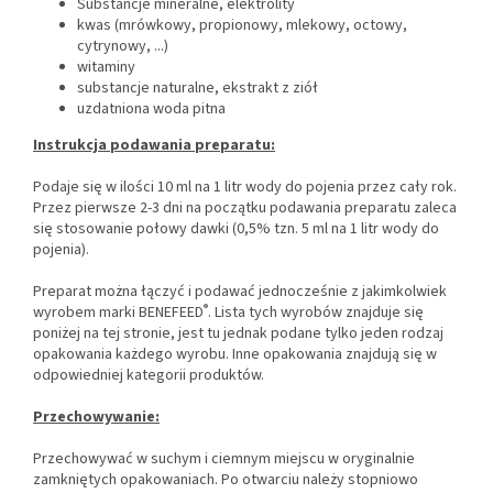
Substancje mineralne, elektrolity
kwas (mrówkowy, propionowy, mlekowy, octowy,
cytrynowy, ...)
witaminy
substancje naturalne, ekstrakt z ziół
uzdatniona woda pitna
Instrukcja podawania preparatu:
Podaje się w ilości 10 ml na 1 litr wody do pojenia przez cały rok.
Przez pierwsze 2-3 dni na początku podawania preparatu zaleca
się stosowanie połowy dawki (0,5% tzn. 5 ml na 1 litr wody do
pojenia).
Preparat można łączyć i podawać jednocześnie z jakimkolwiek
®
wyrobem marki BENEFEED
. Lista tych wyrobów znajduje się
poniżej na tej stronie, jest tu jednak podane tylko jeden rodzaj
opakowania każdego wyrobu. Inne opakowania znajdują się w
odpowiedniej kategorii produktów.
Przechowywanie:
Przechowywać w suchym i ciemnym miejscu w oryginalnie
zamkniętych opakowaniach. Po otwarciu należy stopniowo