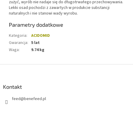
zużyć, wyrób nie nadaje się do długotrwałego przechowywania.
Lekki osad pochodzi z zawartych w produkcie substancji
naturalnych i nie stanowi wady wyrobu.
Parametry dodatkowe
Kategoria
:
ACIDOMID
Gwarancja
:
5 lat
Waga
:
9.74 kg
S
t
o
p
Kontakt
k
feed
@
benefeed.pl
a